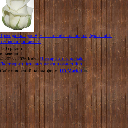
Троянда Еквадор ♥️, магазин квітів на подолі, букет квітів,
замовити доставка ⭐
120 грн./шт.
в наявності
© 2023 - 2026 Квіти
Поскаржитися на зміст
Як створити інтернет магазин самостійно
Сайт створений на платформі
UA Market