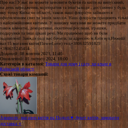
Про нас: У нас ви можете замовити букети та квіти на випускний,
на день народження, корпоратив та інші заходи , доставимо у будь
яку точку Київа чи області, також наші флорісти займаются
оформленням свят та іншіх заходів. Наші флорісти працюють тількі
з найсвіжійшими квітами. У нашому магазині ви можете придбати
також кімнатні, декоративні, єкзотичні рослини, іграшки,
подарунки та інші цікаві речі. Ми працюемо щоб ви були
задоволені! Завжди раді вас бачити: за адресою м.Київ вул.Нижній
вал 15 магазин квіти(FlowerLove) тел.+380632591829
+380631245454
Доданий: 08 жовтня 2023, 11:40
Оновлений: 01 лютого 2024, 18:00
Категорія в каталозі:
Товари для дому і саду, загальне в
Київській області
Схожі товари компанії:
Амариліс, магазин квітів на Подолі ♥️, букет квітів, замовити
доставка ⭐