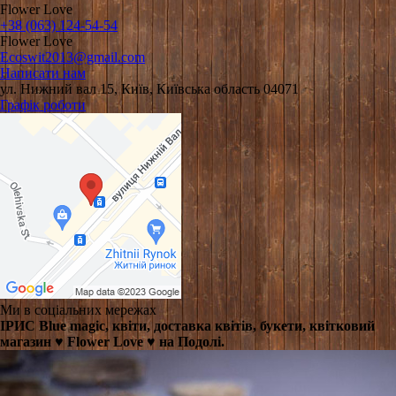
Flower Love
+38 (063) 124-54-54
Flower Love
Ecoswit2013@gmail.com
Написати нам
ул. Нижний вал 15, Київ, Київська область 04071
Графік роботи
Ми в соціальних мережах
ІРИС Blue magic, квіти, доставка квітів, букети, квітковий
магазин ♥️ Flower Love ♥️ на Подолі.