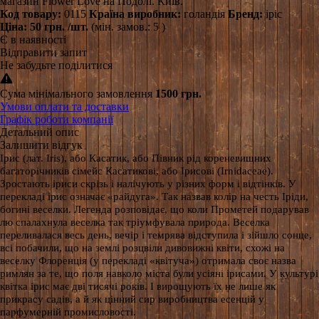
магазин Flower Love на Подолі. Київ.
Код товару:
0115
Країна виробник:
голандія
Бренд:
іріс
Ціна:
50 грн.
/шт.
(мін. замов.: 5 )
Є в наявності
Відправити запит
Не забудьте поділитися
Сума мінімального замовлення
1500 грн.
Умови оплати та доставки
Графік роботи компанії
Детальний опис
Залишити відгук
Ірис (лат. Iris), або Касатик, або Півник рід кореневищних
багаторічників сімейс Касатикові, або Ірисові (Irnidaceae).
Зростають іриси скрізь і налічують у різних форм і відтінків. У
перекладі ірис означає «райдуга». Так назвав колір на честь Іріди,
богині веселки. Легенда розповідає, що коли Прометей подарував
лю спалахнула веселка так тріумфувала природа. Веселка
переливалася весь день, вечір і темрява відступила і зійшло сонце,
всі побачили, що на землі розцвіли дивовижні квіти, схожі на
веселку Флоренція (у перекладі «квітуча») отримала своє назва
римлян за те, що поля навколо міста були усіяні ірисами. У культурі
квітка ірис має дві тисячі років. І вирощують їх не лише як
прикрасу садів, а й як цінний сир виробництва есенцій у
парфумерній промисловості.