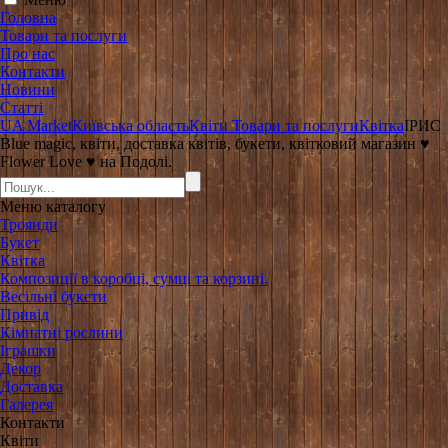
Головна
Товари та послуги
Про нас
Контакти
Новини
Статті
UA Market
Київська область
Квіти
Товари та послуги
Квітка
ІРИС
Blue magic, квіти, доставка квітів, букети, квітковий магазин ♥️
Flower Love ♥️ на Подолі.
Меню
каталогу
Троянди
Букет
Квітка
Композиції в коробці, сумці та корзині.
Весільні букети
Привід
Кімнатні рослини
Іграшки
Декор
Доставка
Галерея
Контакти
Квіти