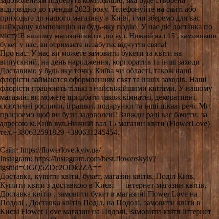
задоволенням підберуть композицію, яка буде створена
відповідно до трендів 2023 року. Телефонуйте на сайті або
приходьте до нашого магазину в Київі, і ми зберемо для вас
найкращу композицію на будь-яку подію. У нас діє доставка по
місту!
В нашому магазині квітів ,по вул. Нижній вал 15 , замовивши
букет у нас, ви отримаєте незабутнє відчуття свята!
Про нас: У нас ви можете замовити букети та квіти на
випускний, на день народження, корпоратив та інші заходи ,
Доставимо у будь яку точку Київа чи області, також наші
флорісти займаются оформленням свят та іншіх заходів. Наші
флорісти працюють тількі з найсвіжійшими квітами. У нашому
магазині ви можете придбати також кімнатні, декоративні,
єкзотичні рослини, іграшки, подарунки та інші цікаві речі. Ми
працюемо щоб ви були задоволені! Завжди раді вас бачити: за
адресою м.Київ вул.Нижній вал 15 магазин квіти (FlowerLove)
тел.+380632591829 +380631245454.
Сайт: https://flowerlove.kyiv.ua/
Instagram: https://instagram.com/best.flowerskyiv?
igshid=OGQ5ZDc2ODk2ZA==
Доставка, купити квіти, букет, магазин квітів, Поділ Київ,
Купити квіти з доставкою в Києві — інтернет-магазин квітів,
Доставка квітів , замовити букет в магазині Flower Love на
Подолі , Доставка квітів Поділ, на Подолі, замовити квіти в
Києві Flower Love магазин на Подолі, Замовити квіти інтернет