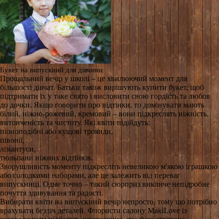
Букет на випускний для дівчини
Прощальний вечір у школі – це хвилюючий момент для
більшості дівчат. Батьки також вирішують купити букет, щоб
підтримати їх у таке свято і висловити свою гордість та любов
до дочки. Якщо говорити про відтінки, то домінувати мають
білий, ніжно-рожевий, кремовий – вони підкреслять ніжність,
витонченість та чистоту. Які квіти підійдуть:
піоноподібні або кущові троянди,
півонії,
лізіантуси,
тюльпани ніжних відтінків.
Зворушливість моменту підкресліть невеликою м'якою іграшкою
або солодкими наборами, але це залежить від переваг
випускниці. Одне точно – такий сюрприз викличе непідробне
почуття здивування та радості.
Вибирати квіти на випускний вечір непросто, тому що потрібно
врахувати безліч деталей. Флористи салону MakiLove із