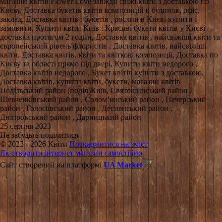
магазин квітів Flower Love завжди свіжі квіти з доставкою по
Києву, Доставка букетів квітів композицій в будинок, офіс,
заклад. Доставка квітів : букетів , рослин в Києві купити і
замовити, Купити квіти Київ : Красиві букети квітів у Києві —
доставка протягом 2 годин, Доставка квітів , найсвіжіші квіти та
європейський рівень флористів , Доставка квітів, найсвіжіші
квіти, Доставка квітів, квіти та квіткові композиції, Доставка по
Києву та області прямо під двері, Купити квіти недорого ,
Доставка квітів недорого , Букет квітів купити з доставкою.
Доставка квітів, купити квіти, букети, магазин квітів
Подільський район (поділ)Київ, Святошинський район ,
Шевченківський район , Солом’янський район , Печерський
район , Голосіївський район , Деснянський район ,
Дніпровський район , Дарницький район
25 серпня 2023
Не забудьте поділитися
© 2023 - 2026 Квіти
Поскаржитися на зміст
Як створити інтернет магазин самостійно
Сайт створений на платформі
UA Market