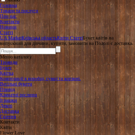
Головна
Товари та послуги
Про нас
Контакти
Новини
Статті
UA Market
Київська область
Квіти
Статті
Букет квітів на
випускний для дівчини, купити, замовити на Подолі є доставка.
Меню
каталогу
Троянди
Букет
Квітка
Композиції в коробці, сумці та корзині.
Весільні букети
Привід
Кімнатні рослини
Іграшки
Декор
Доставка
Галерея
Контакти
Квіти
Flower Love