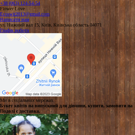
+38 (063) 124-54-54
Flower Love
Ecoswit2013@gmail.com
Написати нам
ул. Нижний вал 15, Київ, Київська область 04071
Графік роботи
Ми в соціальних мережах
Букет квітів на випускний для дівчини, купити, замовити на
Подолі є доставка.